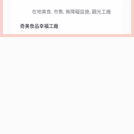
在地美食
,
市集
,
無障礙設施
,
觀光工廠
奇美食品幸福工廠
景點介紹： 位在台南國際門戶-台南機場前…
CMEboss#
2024年6月19日
夜市夜遊
,
市集
小北觀光夜市