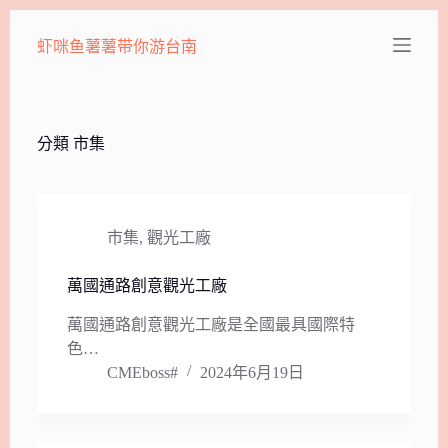
跳
虾咪鱼薯薯带你游台南
至
主
要
內
容
分類
市集
市集
,
觀光工廠
萬國通路創意觀光工廠
萬國通路創意觀光工廠是全國最具國際特
色…
CMEboss#
2024年6月19日