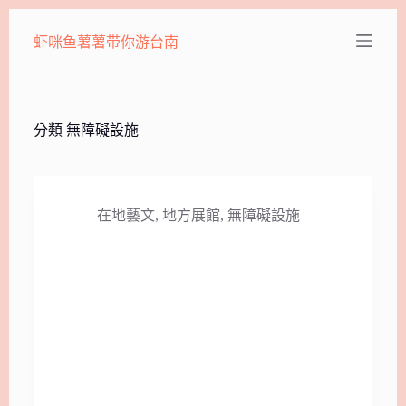
跳
虾咪鱼薯薯带你游台南
至
主
要
內
容
分類
無障礙設施
在地藝文
,
地方展館
,
無障礙設施