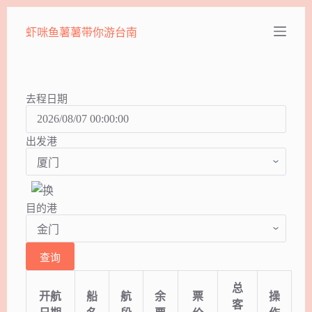
跳
虾咪鱼薯薯带你游台南
至
主
要
內
去程日期
容
出发港
目的港
总
开航
船
航
余
票
操
客