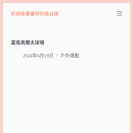
跳
虾咪鱼薯薯带你游台南
至
主
要
內
容
嘉南高爾夫球場
2024年6月19日
戶外運動