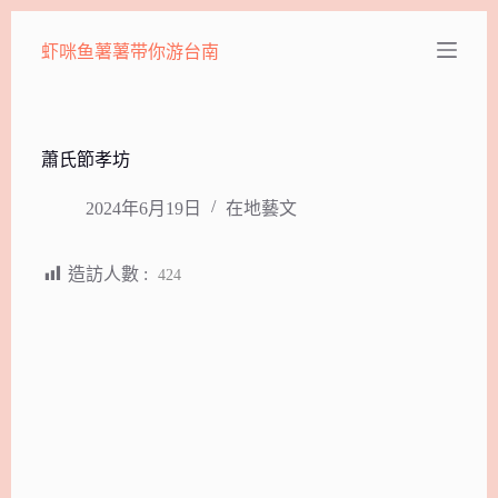
跳
虾咪鱼薯薯带你游台南
至
主
要
內
容
蕭氏節孝坊
2024年6月19日
在地藝文
造訪人數 :
424