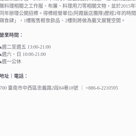
鶯料理相關之工作服、布簾、料理用刀等相關文物，並於2015
同年辦理公開招標。得標經營單位(阿霞飯店團隊)歷經2年的時
嶺食肆」，1樓販售輕食飲品、2樓則將做為藝文展覽空間。
營業時間：
▴週二至週五 13:00-21:00
▴週六、日 10:00-21:00
▴週一公休
地址｜電話：
700 臺南市中西區忠義路2段84巷18號 ｜ +886-6-2210595