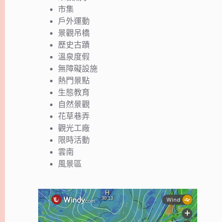
市集
戶外運動
景觀吊橋
歷史古蹟
溫泉度假
無障礙設施
熱門景點
生態教育
自然景觀
花草巷弄
觀光工廠
限時活動
雲南
風景區