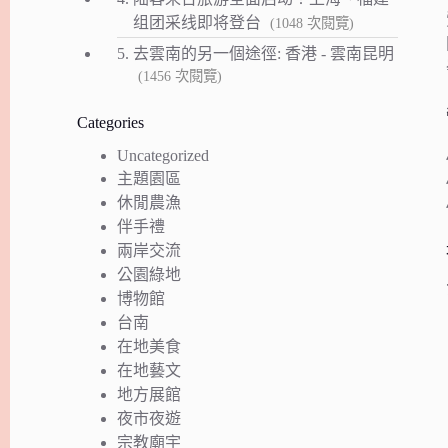
组团采线即将登台
(1048 次閱覽)
5.
去雲南的另一個途徑: 香港 - 雲南昆明
(1456 次閱覽)
Categories
Uncategorized
主題園區
休閒農漁
伴手禮
兩岸交流
公園綠地
博物館
台南
在地美食
在地藝文
地方展館
夜市夜遊
宗教廟宇