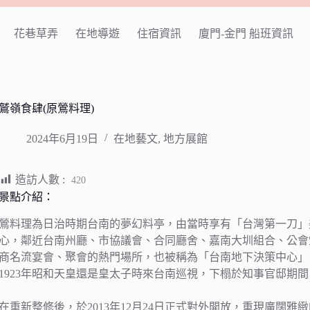
花巷草弄
在地導遊
住宿資訊
廈門-金門 船班資訊
鷲嶺食肆(原鶯料理)
2024年6月19日
在地藝文
,
地方展館
造訪人數 :
420
景點介紹：
鶯料理為日治時期台南的夢幻料亭，由當時享有「台灣第一刀」
心，鄰近台南州廳、市協議會、合同廳舍、嘉南大圳組合、公會
商名流宴會、聚會的熱門場所，也被稱為「台南地下決策中心」
1923年昭和天皇還是皇太子時來台南巡視，下榻於知事官邸期
在重新整修後，於2013年12月24日正式對外開放，重現廣闊