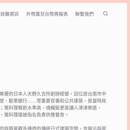
就醫資訊
外幣匯兌台幣周報表
聯繫我們
美譽的日本人天野久吉所創辦經營，因位居台南市中
堂、勸業銀行……等重要官署和公共建築，是當時政
；鶯料理餐飲水準高，燒鰻飯更是讓人津津樂道，
間，鶯料理還被指名負責供應餐食。
雅緻的庭園景觀及通透的傳統日式建築空間，並展示與原