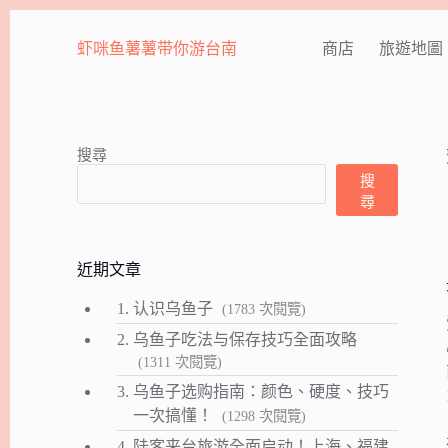
跳
至
虾咪鱼薯薯带你游台南
商店
旅遊地圖
主
要
內
容
搜尋
搜
尋
近期文章
1.
认识乌鱼子
(1783 次閱覽)
2.
乌鱼子吃法与保存技巧全面攻略
(1311 次閱覽)
3.
乌鱼子选购指南：颜色、硬度、技巧
一次搞懂！
(1298 次閱覽)
4.
陆客来台旅游全面启动！上海、福建