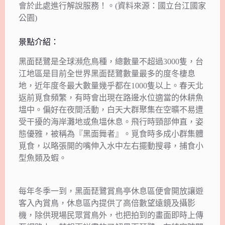
會於此處進行解說服務！。(資料來源：國立台江國家
公園)
景點介紹：
黑面琵鷺是全球瀕危鳥種，總數量不超過3000隻，台
江地區是目前全世界黑面琵鷺數量最多的度冬棲息
地，近年度冬最大數量幾乎都在1000隻以上。春天北
返前覓食頻繁，有時會出現在路邊水位適當的休耕魚
塭中。偏好在夜間活動，白天大群聚集在空曠不易遭
受干擾的海岸灘地或魚塭休息。飛行時頸部伸直，姿
態優雅，被稱為『黑面舞者』。覓食時多成小群集體
覓食，以略張開的嘴伸入水中左右擺動搜尋，捕食小
型魚類及蝦。
每年冬季一到，黑面琵鷺賞鳥亭休息區便會開放讓遊
客入內賞鳥，休息區內提供了高倍數望遠鏡及攝影
機，除供現場民眾賞鳥外，也把拍到的畫面即時上傳