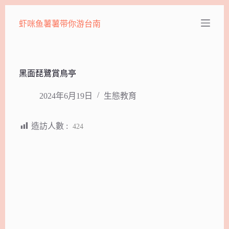
跳
虾咪鱼薯薯带你游台南
至
主
要
內
容
黑面琵鷺賞鳥亭
2024年6月19日
生態教育
造訪人數 :
424