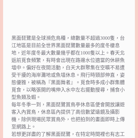
黑面琵鷺是全球瀕危鳥種，總數量不超過3000隻，台
江地區是目前全世界黑面琵鷺數量最多的度冬棲息
地，近年度冬最大數量幾乎都在1000隻以上。春天北
返前覓食頻繁，有時會出現在路邊水位適當的休耕魚
塭中。偏好在夜間活動，白天大群聚集在空曠不易遭
受干擾的海岸灘地或魚塭休息。飛行時頸部伸直，姿
態優雅，被稱為『黑面舞者』。覓食時多成小群集體
覓食，以略張開的嘴伸入水中左右擺動搜尋，捕食小
型魚類及蝦。
每年冬季一到，黑面琵鷺賞鳥亭休息區便會開放讓遊
客入內賞鳥，休息區內提供了高倍數望遠鏡及攝影
機，除供現場民眾賞鳥外，也把拍到的畫面即時上傳
至網路上。
若想更詳盡的了解黑面琵鷺，在特定時間裡也有志工