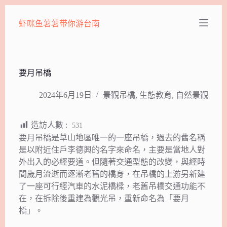
跳
虾咪鱼薯薯带你游台南
至
主
要
內
容
要月吊橋
2024年6月19日
景觀吊橋
,
生態教育
,
自然景觀
造訪人數 :
531
要月吊橋是草山地區唯一的一座吊橋，過去的舊名稱
是以附近住戶李德興的名字來命名，主要是當地人對
外出入的必經要道。但隨著交通型態的改變，與經時
間歲月流逝而逐漸老舊的橋身，在吊橋的上游另新建
了一座可行經汽車的水泥橋樑，老舊吊橋交通功能不
在，在拆除後重建為觀光吊，重新命名為「要月
橋」。