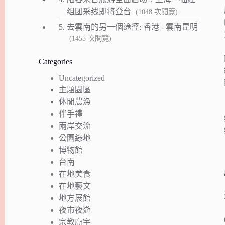
组团采线即将登台
(1048 次閱覽)
5.
去雲南的另一個途徑: 香港 - 雲南昆明
(1455 次閱覽)
Categories
Uncategorized
主題園區
休閒農漁
伴手禮
兩岸交流
公園綠地
博物館
台南
在地美食
在地藝文
地方展館
夜市夜遊
宗教廟宇