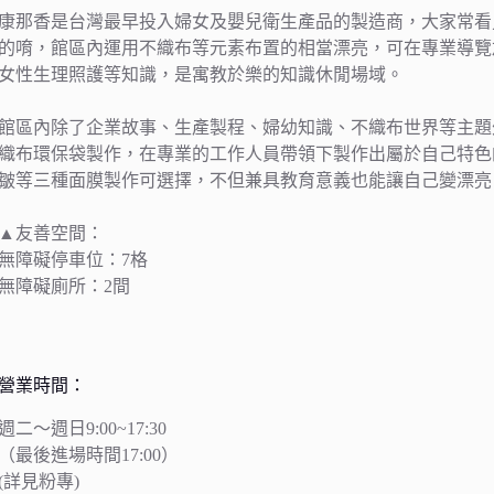
康那香是台灣最早投入婦女及嬰兒衛生產品的製造商，大家常看
的唷，館區內運用不織布等元素布置的相當漂亮，可在專業導覽
女性生理照護等知識，是寓教於樂的知識休閒場域。
館區內除了企業故事、生產製程、婦幼知識、不織布世界等主題
織布環保袋製作，在專業的工作人員帶領下製作出屬於自己特色
皺等三種面膜製作可選擇，不但兼具教育意義也能讓自己變漂亮
▲友善空間：
無障礙停車位：7格
無障礙廁所：2間
營業時間：
週二～週日9:00~17:30
（最後進場時間17:00）
(詳見粉專)