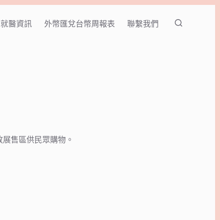
就醫資訊
外幣匯兌台幣周報表
聯繫我們
僅開放展售區供民眾購物。