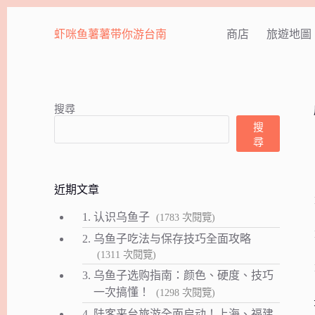
跳
至
虾咪鱼薯薯带你游台南
商店
旅遊地圖
主
要
內
容
搜尋
搜
尋
近期文章
1.
认识乌鱼子
(1783 次閱覽)
2.
乌鱼子吃法与保存技巧全面攻略
(1311 次閱覽)
3.
乌鱼子选购指南：颜色、硬度、技巧
一次搞懂！
(1298 次閱覽)
4.
陆客来台旅游全面启动！上海、福建