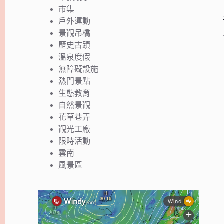
市集
戶外運動
景觀吊橋
歷史古蹟
溫泉度假
無障礙設施
熱門景點
生態教育
自然景觀
花草巷弄
觀光工廠
限時活動
雲南
風景區