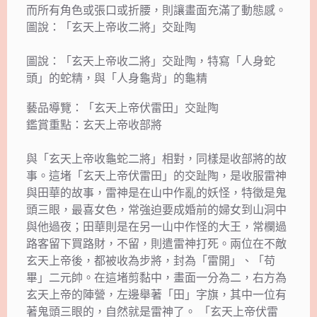
而所有角色或張口或折腰，則讓畫面充滿了動態感。
圖說：「玄天上帝收二將」交趾陶
圖說：「玄天上帝收二將」交趾陶，特寫「人身蛇
頭」的蛇精，與「人身龜背」的龜精
藝品導覽：「玄天上帝伏雷田」交趾陶
鑑賞重點：玄天上帝收部將
與「玄天上帝收龜蛇二將」相對，同樣是收部將的故
事。這堵「玄天上帝伏雷田」的交趾陶，是收服雷神
與田華的故事，雷神是在山中作亂的妖怪，特徵是鬼
頭三眼，最喜女色，常強迫要成婚前的婦女到山洞中
與他過夜；田華則是在另一山中作怪的大王，常欄過
路客留下買路財，不留，則遣雷神打死。兩位在不敵
玄天上帝後，都被收為步將，封為「雷開」、「苟
畢」二元帥。在這堵剪黏中，畫面一分為二，右方為
玄天上帝的陣營，左邊舉著「田」字旗，其中一位有
著鬼頭三眼的，自然就是雷神了。 「玄天上帝伏雷