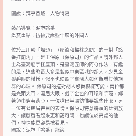
圖說：拜亭香爐，人物特寫
藝品導覽：泥塑憨番
鑑賞重點：彷彿要說些什麼的外國人
位於三川殿「墀頭」（屋簷和樑柱之間）的一對「憨
番扛廟角」，是王保原（保原司）的作品。請外邦人
士為臺灣廟宇扛屋頂，是臺灣匠師的阿Ｑ作法，有趣
的是，這些憨番大多是貌似中東區域的胡人，少見金
髮碧眼的模樣，似乎也映照了臺灣人如何觀看其他族
群的心理。 保原司的這對胡人憨番模樣可愛，兩位都
是光頭大耳，濃眉大眼，戴了金色的耳環和手環，綁
著領巾穿著背心，一位嘴巴半張彷彿要說些什麼，另
一位有著慈眉善目的表情。保原司特意將頭的比例放
大，讓憨番看起來更和藹可親，也讓位於高處的他
們，神情能更容易被看見。
圖說：泥塑「憨番」龍邊