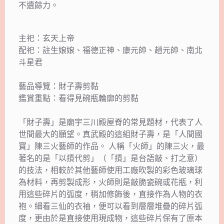
不遺餘力。
主祀：玄天上帝
配祀：註生娘娘、福德正神、康元帥、趙元帥、南北
斗星君
藝品導覽：財子壽剪黏
鑑賞重點：看得見碗瓶輪廓的剪黏
「財子壽」是廟宇三川殿屋脊的常見題材，代表了人
世間最大的願望。真武殿的這組財子壽，是「人間國
寶」陳三火藝師的作品。 人稱「火師」的陳三火，最
著名的是「以摃代剪」（「摃」是台語敲、打之意）
的技法，相較於其他藝師使用工廠吹製的彩色玻璃球
為材料，再剪製成形，火師則是敲脆瓷碗或花瓶，利
用這些碎片的弧度，稍加修飾後，直接作為人物的衣
袍。細看三仙的衣袖，便可以看到層層堆疊的碎片弧
度，更由於是直接使用現成物，這些碎片保有了原本