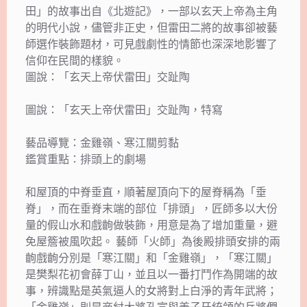
田」的故事出自《北遊記》，一部以玄天上帝為主角
的明代小說，儘管非正史，但雷田二將的故事卻被藝
師選作裝飾題材，可見戲劇性的情節也深深地影響了
信仰在民間的樣貌。
圖說：「玄天上帝伏雷田」交趾陶
圖說：「玄天上帝伏雷田」交趾陶，特寫
藝品導覽：金雞嶺、寒江關剪黏
鑑賞重點：排頭上的劇場
和屋頂的中脊垂直，順著屋頂向下的屋脊稱為「垂
脊」，而在垂脊末端的部位「排頭」，匠師多以大份
量的假山水和戲齣做裝飾，用意是為了增加重量，避
免屋簷被風吹起。 藝師「火師」為後殿排頭安排的兩
齣戲齣分別是「寒江關」和「金雞嶺」，「寒江關」
是樊梨花初會薛丁山，並且以一番打鬥作為開端的故
事，辨識點是英氣逼人的女將對上白淨的青年武將；