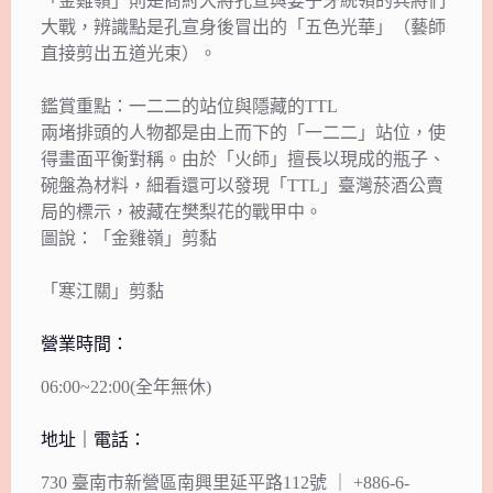
「金雞嶺」則是商紂大將孔宣與姜子牙統領的兵將們
大戰，辨識點是孔宣身後冒出的「五色光華」（藝師
直接剪出五道光束）。
鑑賞重點：一二二的站位與隱藏的TTL
兩堵排頭的人物都是由上而下的「一二二」站位，使
得畫面平衡對稱。由於「火師」擅長以現成的瓶子、
碗盤為材料，細看還可以發現「TTL」臺灣菸酒公賣
局的標示，被藏在樊梨花的戰甲中。
圖說：「金雞嶺」剪黏
「寒江關」剪黏
營業時間：
06:00~22:00(全年無休)
地址｜電話：
730 臺南市新營區南興里延平路112號 ｜ +886-6-