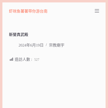
跳
虾咪鱼薯薯带你游台南
至
主
要
內
容
新營真武殿
2024年6月19日
宗教廟宇
造訪人數 :
527