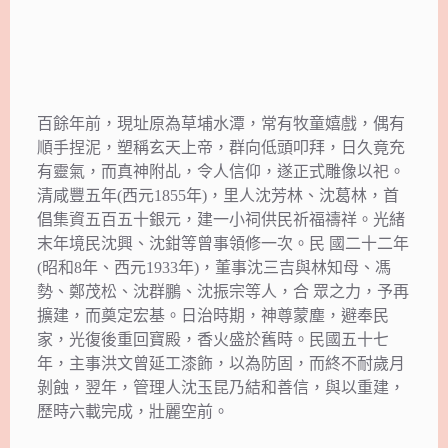
百餘年前，現址原為草埔水潭，常有牧童嬉戲，偶有
順手捏泥，塑稱玄天上帝，群向低頭叩拜，日久竟充
有靈氣，而真神附乩，令人信仰，遂正式雕像以祀。
清咸豐五年(西元1855年)，里人沈芳林、沈葛林，首
倡集資五百五十銀元，建一小祠供民祈福禱祥。光緒
末年境民沈興、沈鉗等曾事領修一次。民 國二十二年
(昭和8年、西元1933年)，董事沈三吉與林知母、馮
勢、鄭茂松、沈群鵬、沈振宗等人，合 眾之力，予再
擴建，而奠定宏基。日治時期，神尊蒙塵，避奉民
家，光復後重回寶殿，香火盛於舊時。民國五十七
年，主事洪文曾延工漆飾，以為防固，而終不耐歲月
剝蝕，翌年，管理人沈玉昆乃結和善信，與以重建，
歷時六載完成，壯麗空前。