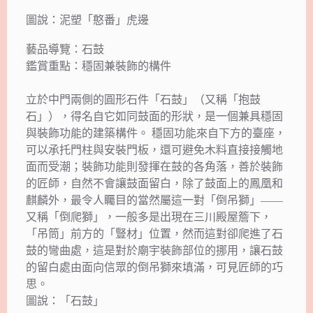
圖說：泥塑「憨番」虎邊
藝品導覽：石鼓
鑑賞重點：穩固兼裝飾的構件
立於中門兩側的圓形石件「石鼓」（又稱「抱鼓
石」），得名自它如同鼓面的形狀，是一個兼具穩固
與裝飾功能的建築構件。 穩固功能來自下方的臺座，
可以承托門柱與安裝門板，還可避免木料直接接觸地
面而受潮；裝飾功能則發揮在鼓的各角落，善於裝飾
的匠師，自然不會讓鼓面留白，除了鼓面上的鳳凰和
麒麟外，最令人矚目的當然屬這一對「倒吊獅」——
又稱「倒爬獅」，一般多是出現在三川殿屋簷下，
「吊筒」前方的「豎材」位置，然而這對卻爬進了石
鼓的彎曲處，這是對於廟宇裝飾部位的挪用，讓石鼓
的留白處由面向信眾的倒吊獅來填滿，可見匠師的巧
思。
圖說：「石鼓」