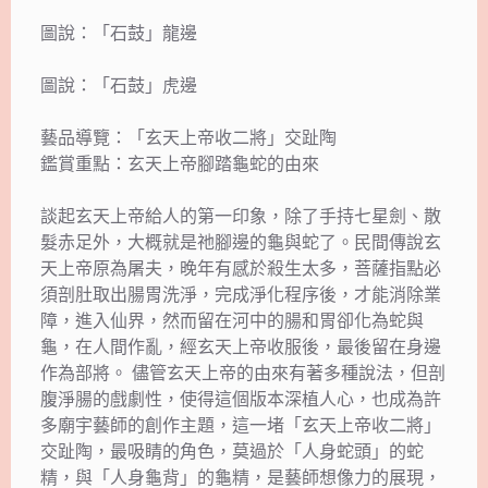
圖說：「石鼓」龍邊
圖說：「石鼓」虎邊
藝品導覽：「玄天上帝收二將」交趾陶
鑑賞重點：玄天上帝腳踏龜蛇的由來
談起玄天上帝給人的第一印象，除了手持七星劍、散
髮赤足外，大概就是祂腳邊的龜與蛇了。民間傳說玄
天上帝原為屠夫，晚年有感於殺生太多，菩薩指點必
須剖肚取出腸胃洗淨，完成淨化程序後，才能消除業
障，進入仙界，然而留在河中的腸和胃卻化為蛇與
龜，在人間作亂，經玄天上帝收服後，最後留在身邊
作為部將。 儘管玄天上帝的由來有著多種說法，但剖
腹淨腸的戲劇性，使得這個版本深植人心，也成為許
多廟宇藝師的創作主題，這一堵「玄天上帝收二將」
交趾陶，最吸睛的角色，莫過於「人身蛇頭」的蛇
精，與「人身龜背」的龜精，是藝師想像力的展現，