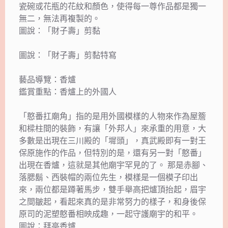
瓷碗或花瓶的花紋和顏色，使得每一尊作品都是獨一
無二，無法再複製的。
圖說：「財子壽」剪黏
圖說：「財子壽」剪黏特寫
藝品導覽：香爐
鑑賞重點：香爐上的外國人
「憨番扛廟角」指的是用外國模樣的人物來作為屋簷
和樑柱間的裝飾，有讓「外邦人」來承重的用意，大
多數是出現在三川殿的「墀頭」，真武殿即有一對王
保原施作的作品，但特別的是，還有另一對「憨番」
出現在香爐，這就是其他廟宇罕見的了。 那是赤腳、
落腮鬍、西裝帽的兩位先生，模樣是一個模子印出
來，兩位都是蹲著馬步，雙手舉高把爐頂抬起，眉宇
之間皺起，看起來真的是非常努力的樣子，和身後保
原司的泥塑憨番相映成趣，一起守護廟宇的和平。
圖說：拜亭香爐