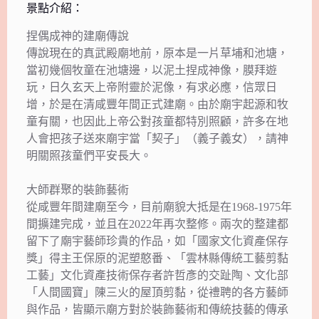
景點介紹：
捏偶成神的建廟傳說
傳說現在的真武殿廟地前，原本是一片草埔和池塘，
當初幾個牧童在池塘邊，以泥土捏成神像，膜拜遊
玩，日久玄天上帝附靈於泥像，有求必應，信眾日
增，於是在清咸豐年間正式建廟。由於廟宇起源和牧
童有關，也因此上帝公對孩童都特別照顧，許多在地
人會把孩子送來廟宇當「契子」（義子義女），請神
明關照孩童們平安長大。
大師群聚的裝飾藝術
從咸豐年間建廟至今，目前廟貌大抵是在1968-1975年
間擴建完成，並且在2022年再次整修。兩次的整建都
留下了廟宇藝師珍貴的作品，如「國家文化資產保存
獎」得主王保原的泥塑憨番、「雲林縣傳統工藝剪黏
工藝」文化資產技術保存者許哲彥的交趾陶、文化部
「人間國寶」陳三火的屋頂剪黏，從禮聘的各方藝師
與作品，皆顯示廟方對於裝飾藝術和傳統技藝的傳承