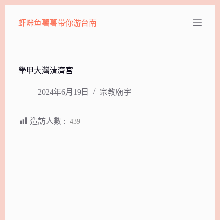
跳
虾咪鱼薯薯带你游台南
至
主
要
內
容
學甲大灣清濟宮
2024年6月19日
宗教廟宇
造訪人數 :
439