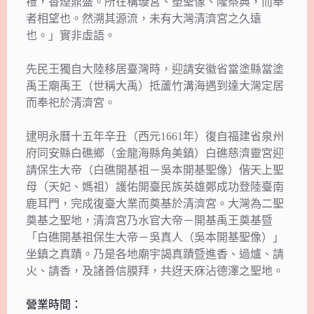
禮，香煙鼎盛。所在構璇宮、塑聖像、隆祭典，而奉
者相望也。然溯其源流，未有大灣清濟宮之久遠
也。」實非虛語。
先民王獨自大陸移居臺灣時，迎請安徽省當塗縣當塗
禹王廟禹王（世稱大禹）抵蘆竹溝海遇到達大灣定居
而奉祀於清濟宮。
逮明永曆十五年辛丑（西元1661年）復自福建省泉州
府同安縣白礁鄉（金龍海縣角美鎮）白礁慈濟靈宮迎
請保生大帝（白礁開基祖－吳本開基聖像）偕天上聖
母（天妃、媽祖）護佑開臺民族英雄鄭成功登陸臺南
鹿耳門，完成復臺大業而奠基於清濟宮。大灣為二聖
奠基之聖地，清濟宮乃水官大帝－開基禹王奠基暨
「白礁開基祖保生大帝－吳真人（吳本開基聖像）」
坐鎮之真蹟。乃是各地廟宇謁真蹟暨進香、過爐、請
火、請香，及諸善信膜拜，共迓天庥沾德澤之聖地。
營業時間：