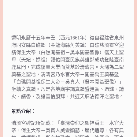
逮明永曆十五年辛丑（西元1661年）復自福建省泉州
府同安縣白礁鄉（金龍海縣角美鎮）白礁慈濟靈宮迎
請保生大帝（白礁開基祖－吳本開基聖像）偕天上聖
母（天妃、媽祖）護佑開臺民族英雄鄭成功登陸臺南
鹿耳門，完成復臺大業而奠基於清濟宮。大灣為二聖
奠基之聖地，清濟宮乃水官大帝－開基禹王奠基暨
「白礁開基祖保生大帝－吳真人（吳本開基聖像）」
坐鎮之真蹟。乃是各地廟宇謁真蹟暨進香、過爐、請
火、請香，及諸善信膜拜，共迓天庥沾德澤之聖地。
景點介紹：
清濟宮碑記所記載：「臺灣崇仰之聖神禹王－水官大
帝，保生大帝－吳真人威靈顯赫，歷代追尊，各有典