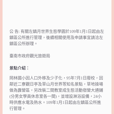
公 告: 有關左鎮月世界生態學園於109年1月1日起由左
鎮區公所進行管理，後續相關使用及申請事宜請洽左
鎮區公所辦理。
臺南市政府觀光旅遊局
景點介紹：
岡林國小因人口外移及少子化，95年7月1日廢校，因
鄰近二寮觀日亭及草山月世界等知名景點，草地操場
做為露營區，另改裝二間教室成生態活動宿營大通鋪
(分男女學員休息室各一間)，並增設淋浴設備，24小
時供應水電及熱水。109年1月1日起由左鎮區公所進
行管理。