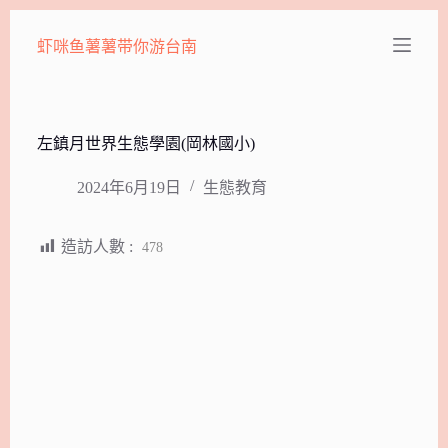
跳
虾咪鱼薯薯带你游台南
至
主
要
內
容
左鎮月世界生態學園(岡林國小)
2024年6月19日
生態教育
造訪人數 :
478