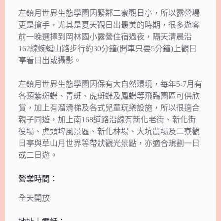
左鎮月世界生態學園因緊鄰二寮觀日亭，所以露營場
更是搶手，尤其是夏天觀日出最美的時期，很多遊客
前一晚選擇到岡林國小露營住宿過夜，隔天清晨沿
162線蜿蜒山路步行約30分鐘(開車只要5分鐘)上觀日
亭看日出或攝影。
左鎮月世界生態學園因保有大自然環境，每年5-7月有
各類紫斑蝶、青斑、虎斑蝶及鳳蝶等飛臨園區可供欣
賞，加上有溜滑梯及各式兒童玩樂設施，所以很適合
親子同遊，加上南168道路沿線有新化老街、新化街
役場、虎頭埤風景區、新化林場、大坑農場及二寮觀
日亭與草山月世界等帶狀觀光景點，亦適合規劃一日
或二日遊。
營業時間：
全天開放