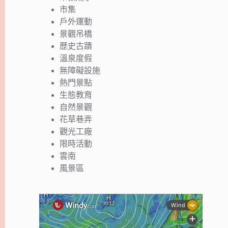
市集
戶外運動
景觀吊橋
歷史古蹟
溫泉度假
無障礙設施
熱門景點
生態教育
自然景觀
花草巷弄
觀光工廠
限時活動
雲南
風景區