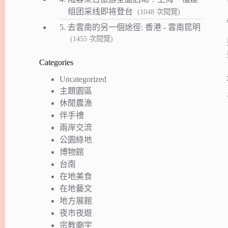
组团采线即将登台
(1048 次閱覽)
5.
去雲南的另一個途徑: 香港 - 雲南昆明
(1455 次閱覽)
Categories
Uncategorized
主題園區
休閒農漁
伴手禮
兩岸交流
公園綠地
博物館
台南
在地美食
在地藝文
地方展館
夜市夜遊
宗教廟宇