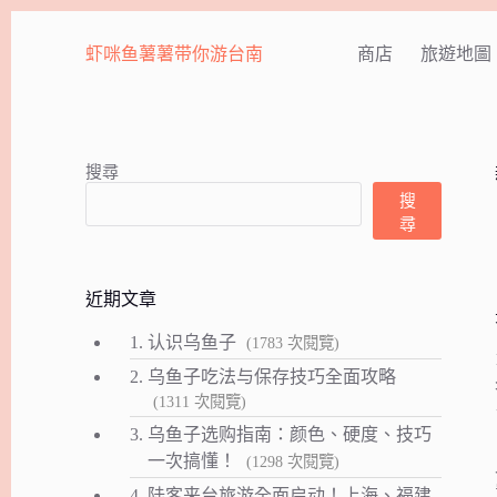
跳
至
虾咪鱼薯薯带你游台南
商店
旅遊地圖
主
要
內
容
搜尋
搜
尋
近期文章
1.
认识乌鱼子
(1783 次閱覽)
2.
乌鱼子吃法与保存技巧全面攻略
(1311 次閱覽)
3.
乌鱼子选购指南：颜色、硬度、技巧
一次搞懂！
(1298 次閱覽)
4.
陆客来台旅游全面启动！上海、福建