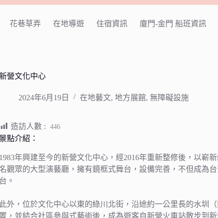
花巷草弄
在地導遊
住宿資訊
廈門-金門 船班資訊
新營文化中心
2024年6月19日
在地藝文
,
地方展館
,
無障礙設施
造訪人數 :
446
景點介紹：
1983年興建至今的新營文化中心，經2016年重新整修後，以嶄
名觀眾的大型演藝廳，擁有鏡框式舞台，設備完善，不但成為台
台。
此外，位於文化中心以東的綠川北街，沿途約一公里長的水圳（
置，並結合社區參與式藝術後，成為遊客自新營火車站散步到新