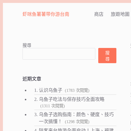
跳
至
虾咪鱼薯薯带你游台南
商店
旅遊地圖
主
要
內
容
搜尋
搜
尋
近期文章
1.
认识乌鱼子
(1783 次閱覽)
2.
乌鱼子吃法与保存技巧全面攻略
(1311 次閱覽)
3.
乌鱼子选购指南：颜色、硬度、技巧
一次搞懂！
(1298 次閱覽)
4.
陆客来台旅游全面启动！上海、福建