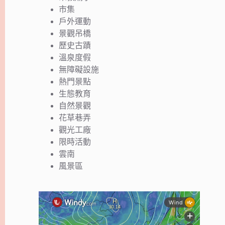
市集
戶外運動
景觀吊橋
歷史古蹟
溫泉度假
無障礙設施
熱門景點
生態教育
自然景觀
花草巷弄
觀光工廠
限時活動
雲南
風景區