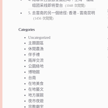
组团采线即将登台
(1048 次閱覽)
5.
去雲南的另一個途徑: 香港 - 雲南昆明
(1456 次閱覽)
Categories
Uncategorized
主題園區
休閒農漁
伴手禮
兩岸交流
公園綠地
博物館
台南
在地美食
在地藝文
地方展館
夜市夜遊
宗教廟宇