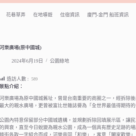
花巷草弄
在地導遊
住宿資訊
廈門-金門 船班資訊
河樂廣場(原中國城)
2024年6月19日
公園綠地
造訪人數 :
589
景點介紹：
河樂廣場為原中國城舊址，曾是台南重要的商圈之一，經拆除後改
最大的親水廣場，更曾被富比世雜誌譽為「全世界最值得期待的
公園內特意保留部分中國城遺構，並規劃拆除回填展示區，讓民
的興衰，直至今日蛻變為親水公園，成為一個具有歷史足跡的場
條街各取一字組合而成，河樂音同「和樂」，寓意「闔家歡樂」