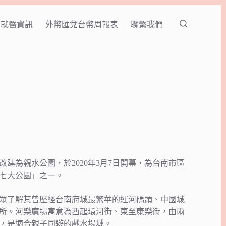
就醫資訊
外幣匯兌台幣周報表
聯繫我們
建為親水公園，於2020年3月7日開幕，為台南市區
七大公園」之一。
眾了解其曾歷經台南府城最繁華的運河碼頭、中國城
所。河樂廣場寓意為西起環河街、東至康樂街，由兩
，是適合親子同遊的戲水場域。